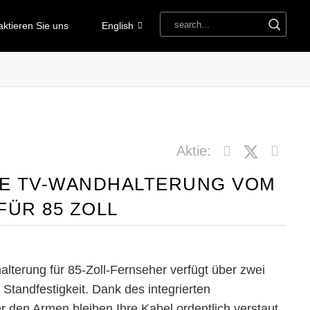
aktieren Sie uns
English
Aktie:
E TV-WANDHALTERUNG VOM
FÜR 85 ZOLL
lterung für 85-Zoll-Fernseher verfügt über zwei
 Standfestigkeit. Dank des integrierten
den Armen bleiben Ihre Kabel ordentlich verstaut