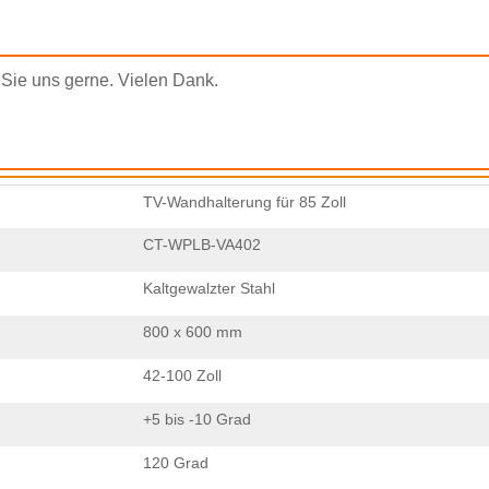
×
ANFRAGE EINREICHEN
n Sie uns gerne. Vielen Dank.
TV-Wandhalterung für 85 Zoll
×
CT-WPLB-VA402
×
BESTÄTIGEN SIE IHRE IDENTITÄT
Kaltgewalzter Stahl
×
WÄHLE DEINE EIGENE IDENTITÄT
800 x 600 mm
Bitte geben Sie unten Ihre aktuelle geschäftliche E-Mail-Adresse
42-100 Zoll
ein, um zu bestätigen, dass Sie tatsächlich ein Kunde von CHARM
sind.
+5 bis -10 Grad
Ich bin
Ich bin
Wir haben Ihre Anfrage erhalten und werden
VERIFIZIEREN
Ihre
eingereichten
120 Grad
CHARMs Kunde
Neuer Besucher
Informationen zur Authentifizierung und Autorisierung. Sobald die