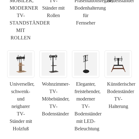
MOBILER,
TV-
Präsentationsregale,
Bodenständer
MODERNER
Ständer mit
Bodenhalterung
TV-
Rollen
für
STANDSTÄNDER
Fernseher
MIT
ROLLEN
Universeller,
Wohnzimmer-
Eleganter,
Künstlerischer
schwenk-
TV-
freistehender,
Bodenständer
und
Möbelständer,
moderner
TV-
neigbarer
TV-
TV-
Halterung
TV-
Bodenständer
Bodenständer
Ständer mit
mit LED-
Holzfuß
Beleuchtung