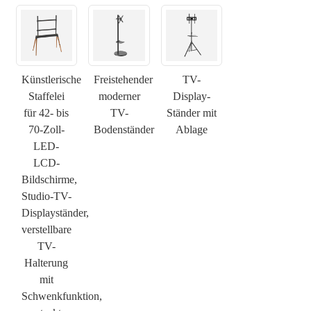
×
ANFRAGE EINREICHEN
Künstlerische
Freistehender
TV-
Staffelei
moderner
Display-
für 42- bis
TV-
Ständer mit
70-Zoll-
Bodenständer
Ablage
LED-
LCD-
Bildschirme,
Studio-TV-
×
×
Displayständer,
WÄHLE DEINE EIGENE IDENTITÄT
verstellbare
TV-
×
BESTÄTIGEN SIE IHRE IDENTITÄT
Halterung
mit
Ich bin
Schwenkfunktion,
Bitte geben Sie unten Ihre aktuelle geschäftliche E-Mail-