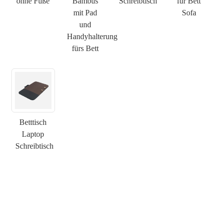
ohne Füße
Bambus
Schreibtisch
für Bett
mit Pad
Sofa
und
Handyhalterung
fürs Bett
×
ANFRAGE EINREICHEN
Betttisch
Laptop
Schreibtisch
×
×
WÄHLE DEINE EIGENE IDENTITÄT