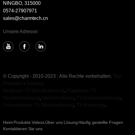
NINGBO, 315000
0574-27907971
sales@charmtech.cn
Unsere Adresse:
© Copyright - 2010-2023 : Alle Rechte vorbehalten.
Top-
Produkte
-
Sitemap
Neigbare TV-Wandhalterung
,
Klappbare TV-
Deckenhalterung
,
Monitorständer
,
TV-Deckenhalterung
,
Schwenkbare TV-Wandhalterung
,
TV-Halterung
,
Heim
Produkte
Videos
Über uns
Lösung
Häufig gestellte Fragen
Kontaktieren Sie uns