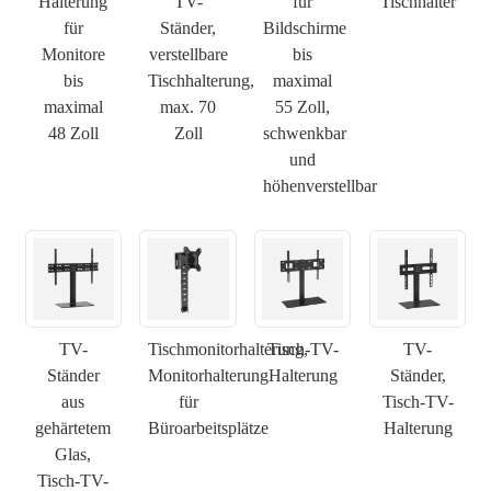
Halterung
TV-
für
Tischhalter
für
Ständer,
Bildschirme
Monitore
verstellbare
bis
bis
Tischhalterung,
maximal
maximal
max. 70
55 Zoll,
48 Zoll
Zoll
schwenkbar
und
höhenverstellbar
TV-
Tischmonitorhalterung,
Tisch-TV-
TV-
Ständer
Monitorhalterung
Halterung
Ständer,
aus
für
Tisch-TV-
gehärtetem
Büroarbeitsplätze
Halterung
Glas,
Tisch-TV-