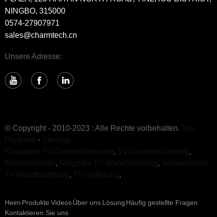
NINGBO, 315000
0574-27907971
sales@charmtech.cn
Unsere Adresse:
© Copyright - 2010-2023 : Alle Rechte vorbehalten.
Top-
Produkte
-
Sitemap
Klappbare TV-Deckenhalterung
,
TV-Deckenhalterung
,
Monitorständer
,
Neigbare TV-Wandhalterung
,
Schwenkbare
TV-Wandhalterung
,
TV-Halterung
,
Heim
Produkte
Videos
Über uns
Lösung
Häufig gestellte Fragen
Kontaktieren Sie uns