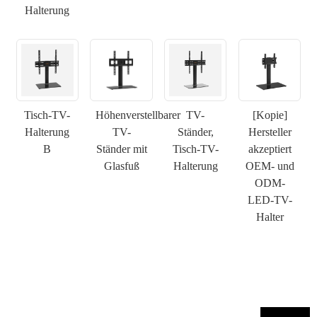
Halterung
×
ANFRAGE EINREICHEN
Tisch-TV-
Höhenverstellbarer
TV-
[Kopie]
Halterung
TV-
Ständer,
Hersteller
B
Ständer mit
Tisch-TV-
akzeptiert
×
×
WÄHLE DEINE EIGENE IDENTITÄT
Glasfuß
Halterung
OEM- und
ODM-
×
LED-TV-
BESTÄTIGEN SIE IHRE IDENTITÄT
Halter
Ich bin
Bitte geben Sie unten Ihre aktuelle geschäftliche E-Mail-
CHARMs Kunde
Adresse ein, um zu bestätigen, dass Sie tatsächlich ein
Kunde von CHARM sind.
Wir haben Ihre Anfrage erhalten und
werden
VERIFIZIEREN
Ihre eingereichten