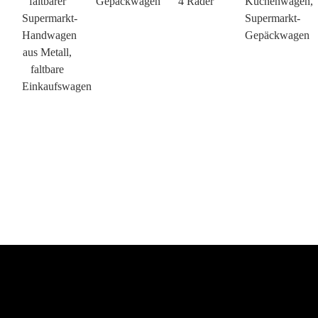
faltbarer
Gepäckwagen
4 Räder
Küchenwagen,
Supermarkt-
Supermarkt-
Handwagen
Gepäckwagen
aus Metall,
faltbare
Einkaufswagen
×
ANFRAGE EINREICHEN
×
×
WÄHLE DEINE EIGENE IDENTITÄT
×
BESTÄTIGEN SIE IHRE IDENTITÄT