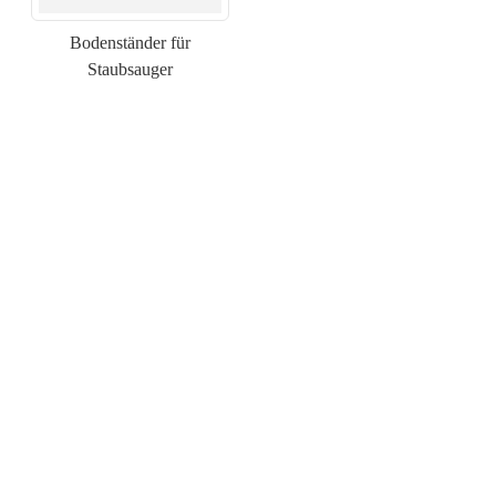
Bodenständer für
Staubsauger
×
SENDEN SIE EINE ANFRAGE