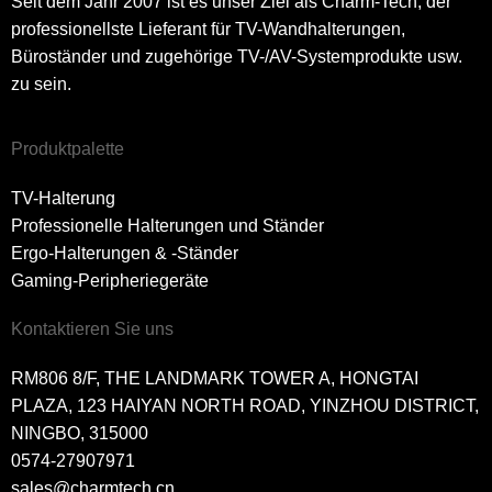
Seit dem Jahr 2007 ist es unser Ziel als Charm-Tech, der
professionellste Lieferant für TV-Wandhalterungen,
Büroständer und zugehörige TV-/AV-Systemprodukte usw.
zu sein.
Produktpalette
TV-Halterung
Professionelle Halterungen und Ständer
Ergo-Halterungen & -Ständer
Gaming-Peripheriegeräte
Kontaktieren Sie uns
RM806 8/F, THE LANDMARK TOWER A, HONGTAI
PLAZA, 123 HAIYAN NORTH ROAD, YINZHOU DISTRICT,
NINGBO, 315000
0574-27907971
sales@charmtech.cn