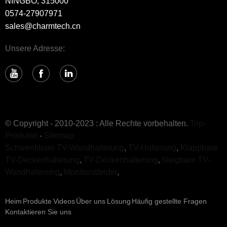
NINGBO, 315000
0574-27907971
sales@charmtech.cn
Unsere Adresse:
© Copyright - 2010-2023 : Alle Rechte vorbehalten.
Top-
Produkte
-
Sitemap
Schwenkbare TV-Wandhalterung
,
TV-Halterung
,
Klappbare
TV-Deckenhalterung
,
TV-Deckenhalterung
,
Neigbare TV-
Wandhalterung
,
Monitorständer
,
Heim
Produkte
Videos
Über uns
Lösung
Häufig gestellte Fragen
Kontaktieren Sie uns