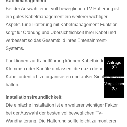
Kabelmanagement:
Bei der Auswahl einer voll beweglichen TV-Halterung ist
×
BESTÄTIGEN SIE IHRE IDENTITÄT
ein gutes Kabelmanagement ein weiterer wichtiger
Aspekt. Eine Halterung mit Kabelmanagement-Funktion
Ich bin
sorgt für Ordnung und Übersichtlichkeit Ihrer Kabel und
Bitte geben Sie unten Ihre aktuelle geschäftliche E-Mail-
CHARMs Kunde
verbessert so das Gesamtbild Ihres Entertainment-
Adresse ein, um zu bestätigen, dass Sie tatsächlich ein
Systems.
Kunde von CHARM sind.
Wir haben Ihre Anfrage erhalten und
werden
VERIFIZIEREN
Ihre eingereichten
Funktionen zur Kabelführung können Kabelbinder,
Anfrage
Informationen zur Authentifizierung und Autorisierung.
Ich bin
Bitte vor dem Absenden
ALLES ÜBERPRÜFEN
Informationen
(
0
)
Klemmen oder Kanäle umfassen, die dazu dienen, Ihre
Sobald die
sind
RICHTIG.
Falsche Informationen führen dazu, dass die
Neuer Besucher
Einreichen
Kabel ordentlich zu organisieren und außer Sichtweite zu
Nach erfolgter Identitätsprüfung erhalten Sie eine E-Mail-
Geh zurück
versendeten Materialien nicht zufriedenstellend
Benachrichtigung.
Vergleichen
halten.
funktionieren.
(
0
)
Installationsfreundlichkeit:
Einreichen
Geh zurück
Die einfache Installation ist ein weiterer wichtiger Faktor
bei der Auswahl der besten vollbeweglichen TV-
Wandhalterung. Die Halterung sollte leicht zu montieren