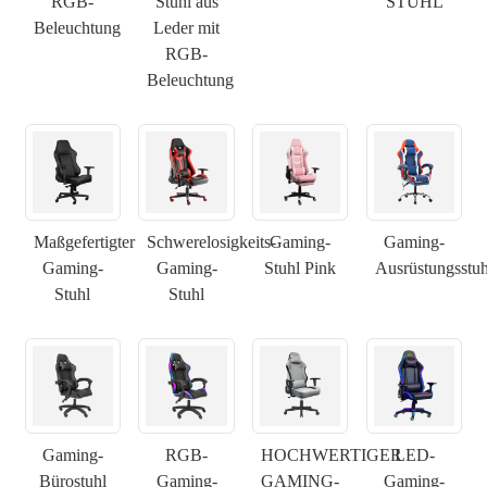
RGB-
Stuhl aus
STUHL
Beleuchtung
Leder mit
RGB-
Beleuchtung
Maßgefertigter
Schwerelosigkeits-
Gaming-
Gaming-
Gaming-
Gaming-
Stuhl Pink
Ausrüstungsstuh
Stuhl
Stuhl
×
ANFRAGE EINREICHEN
Gaming-
RGB-
HOCHWERTIGER
LED-
Bürostuhl
Gaming-
GAMING-
Gaming-