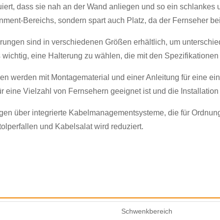
iert, dass sie nah an der Wand anliegen und so ein schlankes
rtainment-Bereichs, sondern spart auch Platz, da der Fernseher 
ungen sind in verschiedenen Größen erhältlich, um unterschie
es wichtig, eine Halterung zu wählen, die mit den Spezifikationen
×
ANFRAGE EINREICHEN
 werden mit Montagematerial und einer Anleitung für eine einfa
r eine Vielzahl von Fernsehern geeignet ist und die Installatio
ügen über integrierte Kabelmanagementsysteme, die für Ordnun
lperfallen und Kabelsalat wird reduziert.
×
×
BESTÄTIGEN SIE IHRE IDENTITÄT
×
WÄHLE DEINE EIGENE IDENTITÄT
Schwenkbereich