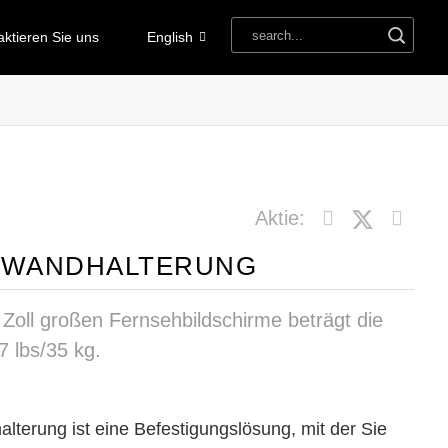
aktieren Sie uns
English
Aktie:
V-WANDHALTERUNG
 Zoll großen Fernsehbildschirme beträgt die
 lbs/35 kg.
terung ist eine Befestigungslösung, mit der Sie