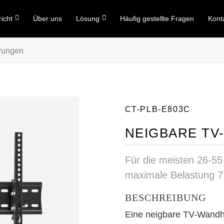
icht
Über uns
Lösung
Häufig gestellte Fragen
Kont
rungen
CT-PLB-E803C
NEIGBARE T
Für die meisten 26-55
maximale Belastung 77
BESCHREIBUNG
Eine neigbare TV-Wandhal