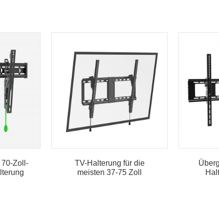
 70-Zoll-
TV-Halterung für die
Überg
lterung
meisten 37-75 Zoll
Hal
Fernseher
Z