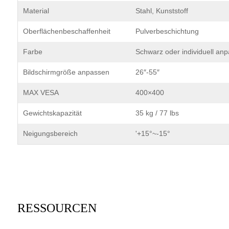
Material
Stahl, Kunststoff
Oberflächenbeschaffenheit
Pulverbeschichtung
Farbe
Schwarz oder individuell an
Bildschirmgröße anpassen
26″-55″
MAX VESA
400×400
Gewichtskapazität
35 kg / 77 lbs
Neigungsbereich
'+15°~-15°
RESSOURCEN