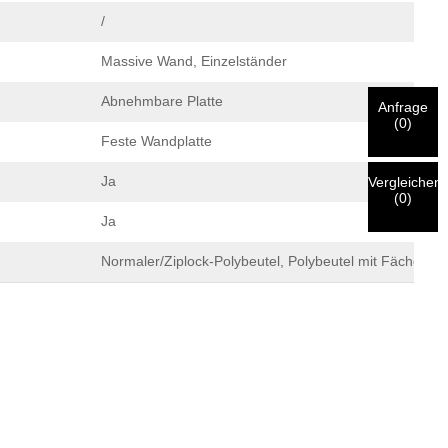
/
Massive Wand, Einzelständer
Abnehmbare Platte
Anfrage
(
0
)
Feste Wandplatte
Ja
Vergleichen
(
0
)
Ja
Normaler/Ziplock-Polybeutel, Polybeutel mit Fächern