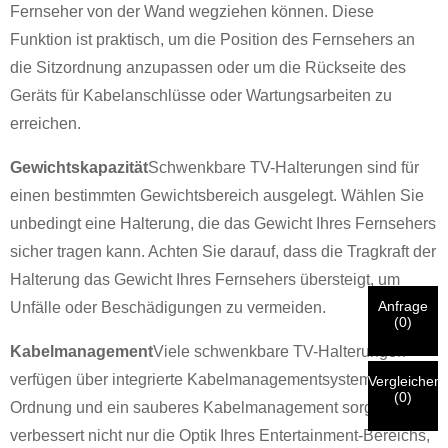
Fernseher von der Wand wegziehen können. Diese
Funktion ist praktisch, um die Position des Fernsehers an
die Sitzordnung anzupassen oder um die Rückseite des
×
×
WÄHLE DEINE EIGENE IDENTITÄT
Geräts für Kabelanschlüsse oder Wartungsarbeiten zu
erreichen.
×
BESTÄTIGEN SIE IHRE IDENTITÄT
Gewichtskapazität
Schwenkbare TV-Halterungen sind für
Ich bin
einen bestimmten Gewichtsbereich ausgelegt. Wählen Sie
Bitte geben Sie unten Ihre aktuelle geschäftliche E-Mail-
CHARMs Kunde
unbedingt eine Halterung, die das Gewicht Ihres Fernsehers
Adresse ein, um zu bestätigen, dass Sie tatsächlich ein
sicher tragen kann. Achten Sie darauf, dass die Tragkraft der
Kunde von CHARM sind.
Wir haben Ihre Anfrage erhalten und
Halterung das Gewicht Ihres Fernsehers übersteigt, um
werden
VERIFIZIEREN
Ihre eingereichten
Anfrage
Unfälle oder Beschädigungen zu vermeiden.
Informationen zur Authentifizierung und Autorisierung.
Ich bin
Bitte vor dem Absenden
ALLES ÜBERPRÜFEN
Informationen
(
0
)
Sobald die
sind
RICHTIG.
Falsche Informationen führen dazu, dass die
Neuer Besucher
Kabelmanagement
Viele schwenkbare TV-Halterungen
Einreichen
Nach erfolgter Identitätsprüfung erhalten Sie eine E-Mail-
Geh zurück
versendeten Materialien nicht zufriedenstellend
Benachrichtigung.
verfügen über integrierte Kabelmanagementsysteme, die für
Vergleichen
funktionieren.
(
0
)
Ordnung und ein sauberes Kabelmanagement sorgen. Dies
verbessert nicht nur die Optik Ihres Entertainment-Bereichs,
Einreichen
Geh zurück