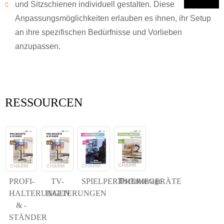
und Sitzschienen individuell gestalten. Diese
Einreichen
Geh zurück
Anpassungsmöglichkeiten erlauben es ihnen, ihr Setup
an ihre spezifischen Bedürfnisse und Vorlieben
anzupassen.
RESSOURCEN
Tischmontage
PROFI-
TV-
SPIELPERIPHERIEGERÄTE
HALTERUNGEN
HALTERUNGEN
& -
STÄNDER