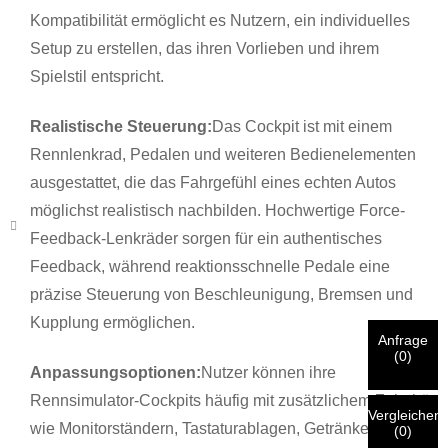
Kompatibilität ermöglicht es Nutzern, ein individuelles
Setup zu erstellen, das ihren Vorlieben und ihrem
Spielstil entspricht.
×
×
WÄHLE DEINE EIGENE IDENTITÄT
Realistische Steuerung:
Das Cockpit ist mit einem
Rennlenkrad, Pedalen und weiteren Bedienelementen
×
BESTÄTIGEN SIE IHRE IDENTITÄT
ausgestattet, die das Fahrgefühl eines echten Autos
möglichst realistisch nachbilden. Hochwertige Force-
Ich bin
Feedback-Lenkräder sorgen für ein authentisches
Bitte geben Sie unten Ihre aktuelle geschäftliche E-Mail-
CHARMs Kunde
Feedback, während reaktionsschnelle Pedale eine
Adresse ein, um zu bestätigen, dass Sie tatsächlich ein
Kunde von CHARM sind.
präzise Steuerung von Beschleunigung, Bremsen und
Wir haben Ihre Anfrage erhalten und
Kupplung ermöglichen.
werden
VERIFIZIEREN
Ihre eingereichten
Anfrage
Informationen zur Authentifizierung und Autorisierung.
Ich bin
Bitte vor dem Absenden
ALLES ÜBERPRÜFEN
Informationen
(
0
)
Sobald die
Anpassungsoptionen:
Nutzer können ihre
sind
RICHTIG.
Falsche Informationen führen dazu, dass die
Neuer Besucher
Einreichen
Nach erfolgter Identitätsprüfung erhalten Sie eine E-Mail-
Geh zurück
versendeten Materialien nicht zufriedenstellend
Rennsimulator-Cockpits häufig mit zusätzlichem Zubehör
Benachrichtigung.
Vergleichen
funktionieren.
wie Monitorständern, Tastaturablagen, Getränkehaltern
(
0
)