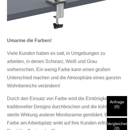
×
×
WÄHLE DEINE EIGENE IDENTITÄT
Umarme die Farben!
×
BESTÄTIGEN SIE IHRE IDENTITÄT
Viele Kunden haben es satt, in Umgebungen zu
arbeiten, in denen Schwarz, Weiß und Grau
Ich bin
vorherrschen. Ein wenig Farbe kann einen großen
Bitte geben Sie unten Ihre aktuelle geschäftliche E-Mail-
CHARMs Kunde
Unterschied machen und die Atmosphäre eines ganzen
Adresse ein, um zu bestätigen, dass Sie tatsächlich ein
Wohnbereichs verändern!
Kunde von CHARM sind.
Wir haben Ihre Anfrage erhalten und
werden
VERIFIZIEREN
Ihre eingereichten
Durch den Einsatz von Farbe wird die Eintönigkeit
Anfrage
Informationen zur Authentifizierung und Autorisierung.
Ich bin
Bitte vor dem Absenden
ALLES ÜBERPRÜFEN
Informationen
(
0
)
traditioneller Designs durchbrochen und die kühle,
Sobald die
sind
RICHTIG.
Falsche Informationen führen dazu, dass die
Neuer Besucher
sterile Wirkung anderer Monitorarme gemildert. Etwas
Einreichen
Nach erfolgter Identitätsprüfung erhalten Sie eine E-Mail-
Geh zurück
versendeten Materialien nicht zufriedenstellend
Farbe am Arbeitsplatz wirkt auf Ihre Kunden erfrischend.
Benachrichtigung.
Vergleichen
funktionieren.
(
0
)