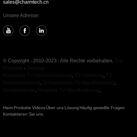
sales@charmtech.cn
Unsere Adresse:
© Copyright - 2010-2023 : Alle Rechte vorbehalten.
Top-
Produkte
-
Sitemap
Klappbare TV-Deckenhalterung
,
TV-Halterung
,
TV-
Deckenhalterung
,
Schwenkbare TV-Wandhalterung
,
Monitorständer
,
Neigbare TV-Wandhalterung
,
Heim
Produkte
Videos
Über uns
Lösung
Häufig gestellte Fragen
Kontaktieren Sie uns