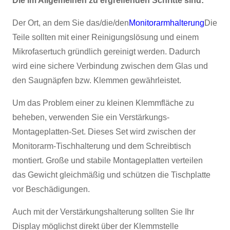
Die im Allgemeinen zu ergreifenden Schritte sind:
Der Ort, an dem Sie das/die/den
Monitorarmhalterung
Die
Teile sollten mit einer Reinigungslösung und einem
Mikrofasertuch gründlich gereinigt werden. Dadurch
wird eine sichere Verbindung zwischen dem Glas und
den Saugnäpfen bzw. Klemmen gewährleistet.
Um das Problem einer zu kleinen Klemmfläche zu
×
ANFRAGE EINREICHEN
beheben, verwenden Sie ein Verstärkungs-
Montageplatten-Set. Dieses Set wird zwischen der
Monitorarm-Tischhalterung und dem Schreibtisch
montiert. Große und stabile Montageplatten verteilen
das Gewicht gleichmäßig und schützen die Tischplatte
vor Beschädigungen.
×
×
Auch mit der Verstärkungshalterung sollten Sie Ihr
WÄHLE DEINE EIGENE IDENTITÄT
Display möglichst direkt über der Klemmstelle