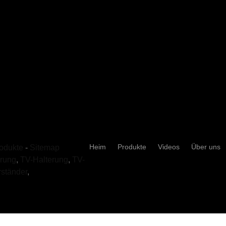
TV-Halterung
R
Professionelle Halterungen und
T
Ständer
H
Ergo-Halterungen & -Ständer
D
Heim
Produkte
Videos
Über uns
odukte
-
Sitemap
Gaming-Peripheriegeräte
0
rung
,
TV-Halterung
,
TV-
s
rständer
,