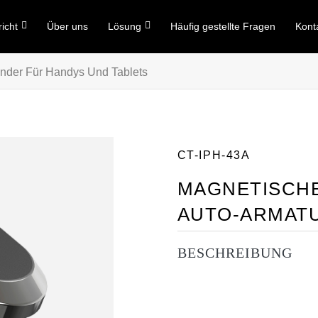
icht
Über uns
Lösung
Häufig gestellte Fragen
Kont
nder Für Handys Und Tablets
CT-IPH-43A
MAGNETISCHE
AUTO-ARMAT
BESCHREIBUNG