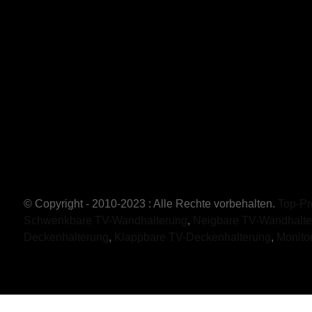
© Copyright - 2010-2023 : Alle Rechte vorbehalten.
Top-Pr
Schwenkbare TV-Wandhalterung
,
Neigbare TV-Wandhalte
Deckenhalterung
,
Klappbare TV-Deckenhalterung
,
Monito