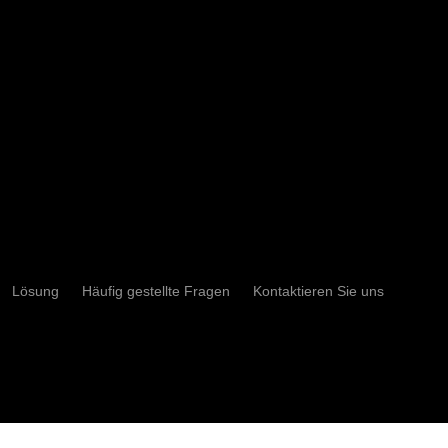
M806 8/F, THE LANDMARK
OWER A, HONGTAI PLAZA, 123
AIYAN NORTH ROAD, YINZHOU
ISTRICT, NINGBO, 315000
Lösung
Häufig gestellte Fragen
Kontaktieren Sie uns
574-27907971
ales@charmtech.cn