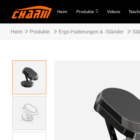
Heim
Produkte
Videos
Nachr
Heim
Produkte
Ergo-Halterungen & -Ständer
Stä