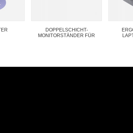
TER
DOPPELSCHICHT-
ERG
MONITORSTÄNDER FÜR
LAP
ZWEI COMPYTER-
SCREENS...