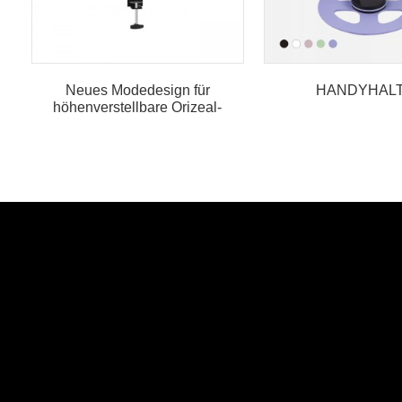
Neues Modedesign für
HANDYHAL
höhenverstellbare Orizeal-
Produkte...