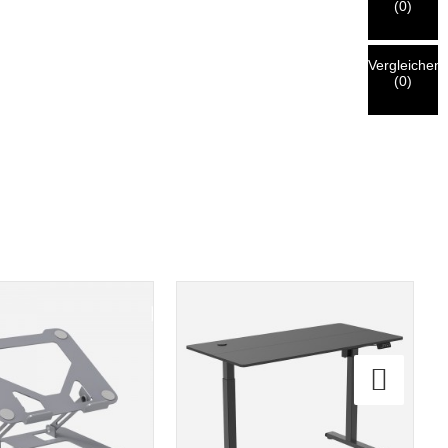
(
0
)
Vergleichen
(
0
)