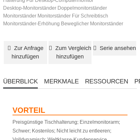
Halterung Für Desktop-Computermonitor
Desktop-Monitorständer
Doppelmonitorständer
Monitorständer
Monitorständer Für Schreibtisch
Monitorständer-Erhöhung
Beweglicher Monitorständer
Zur Anfrage
Zum Vergleich
Serie ansehen
hinzufügen
hinzufügen
ÜBERBLICK
MERKMALE
RESSOURCEN
P
VORTEIL
Preisgünstige Tischhalterung; Einzelmonitorarm;
Schwer; Kostenlos; Nicht leicht zu entleeren;
Volldynamisch; Weltklasse-Kundenservice