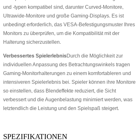
und -typen kompatibel sind, darunter Curved-Monitore,
×
Ultrawide-Monitore und große Gaming-Displays. Es ist
ANFRAGE EINREICHEN
unbedingt erforderlich, das VESA-Befestigungsmuster Ihres
Monitors zu überprüfen, um die Kompatibilität mit der
Halterung sicherzustellen.
Verbessertes Spielerlebnis
Durch die Möglichkeit zur
individuellen Anpassung des Betrachtungswinkels tragen
Gaming-Monitorhalterungen zu einem komfortableren und
×
×
WÄHLE DEINE EIGENE IDENTITÄT
intensiveren Spielerlebnis bei. Spieler können ihre Monitore
so einstellen, dass Blendeffekte reduziert, die Sicht
×
BESTÄTIGEN SIE IHRE IDENTITÄT
verbessert und die Augenbelastung minimiert werden, was
letztendlich die Leistung und den Spielspaß steigert.
Ich bin
Bitte geben Sie unten Ihre aktuelle geschäftliche E-Mail-
CHARMs Kunde
Adresse ein, um zu bestätigen, dass Sie tatsächlich ein
SPEZIFIKATIONEN
Kunde von CHARM sind.
Wir haben Ihre Anfrage erhalten und