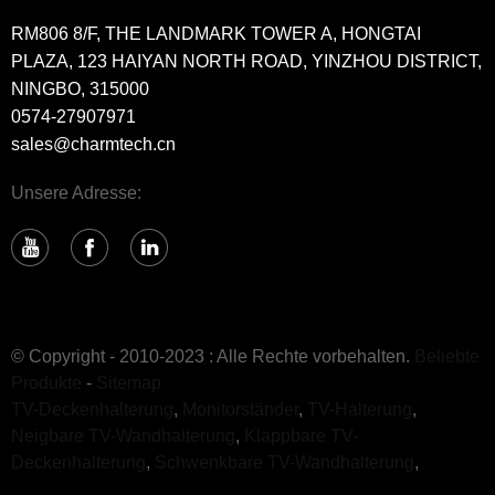
RM806 8/F, THE LANDMARK TOWER A, HONGTAI
PLAZA, 123 HAIYAN NORTH ROAD, YINZHOU DISTRICT,
NINGBO, 315000
0574-27907971
sales@charmtech.cn
Unsere Adresse:
© Copyright - 2010-2023 : Alle Rechte vorbehalten.
Beliebte
Produkte
-
Sitemap
TV-Deckenhalterung
,
Monitorständer
,
TV-Halterung
,
Neigbare TV-Wandhalterung
,
Klappbare TV-
Deckenhalterung
,
Schwenkbare TV-Wandhalterung
,