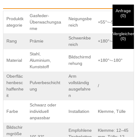
werden
VERIFIZIEREN
Ihre eingereichten
Anfrage
Informationen zur Authentifizierung und Autorisierung.
Ich bin
Bitte vor dem Absenden
ALLES ÜBERPRÜFEN
Informationen
(
0
)
Gasfeder-
Produktk
Neigungsbe
Sobald die
sind
RICHTIG.
Falsche Informationen führen dazu, dass die
Überwachungsa
+55°~-5°
Neuer Besucher
ategorie
reich
Einreichen
Nach erfolgter Identitätsprüfung erhalten Sie eine E-Mail-
Geh zurück
versendeten Materialien nicht zufriedenstellend
rme
Benachrichtigung.
Vergleichen
funktionieren.
Schwenkbe
(
0
)
Rang
Prämie
+180°~-180°
reich
Einreichen
Geh zurück
Stahl,
Bildschirmd
Material
Aluminium,
+180°~-180°
rehung
Kunststoff
Oberfläc
Arm
henbesc
Pulverbeschicht
vollständig
/
haffenhe
ung
ausgefahre
it
n
Schwarz oder
Farbe
individuell
Installation
Klemme, Tülle
anpassbar
Bildschir
Empfohlene
Klemme: 12–45
mgröße
10″-32″
Tischplatten
mm, Tülle: 12–