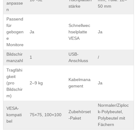
anpasse
stärke
50 mm
n
Passend
für
Schnellwec
gebogen
Ja
hselplatte
Ja
e
VESA
Monitore
Bildschir
USB-
1
/
manzahl
Anschluss
Tragfähi
gkeit
Kabelmana
(pro
2–9 kg
Ja
gement
Bildschir
m)
Normaler/Ziploc
VESA-
Zubehörset
k-Polybeutel,
kompati
75×75, 100×100
-Paket
Polybeutel mit
bel
Fächern