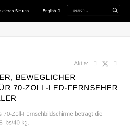
aktieren Sie uns
English
Aktie:
ER, BEWEGLICHER
R 70-ZOLL-LED-FERNSEHER V
LER
s 70-Zoll-Fernsehbildschirme beträgt die
 lbs/40 kg.