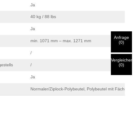
Ja
40 kg / 88 lbs
Ja
Anfrage
min. 1071 mm – max. 1271 mm
(
0
)
/
Vergleichen
(
0
)
estells
/
Ja
Normaler/Ziplock-Polybeutel, Polybeutel mit Fächern