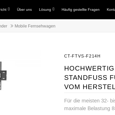
icht
Über uns
Lösung
Häufig gestellte Fragen
Kont
nder
Mobile Fernsehwagen
CT-FTVS-F214H
HOCHWERTIG
STANDFUSS FÜ
OM HERSTEL
Für die meisten 32- bi
maximale Belastung 88