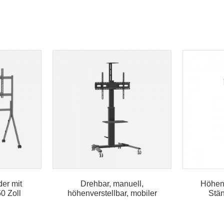
er mit
Drehbar, manuell,
Höhenv
0 Zoll
höhenverstellbar, mobiler
Stän
TV-Tro...