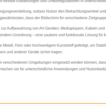
ubt flexible Aufstellungen und Umkonfigurationen in unterschi
igungsverstellung, sodass Nutzer den Betrachtungswinkel und
 gewährleisten, dass der Bildschirm für verschiedene Zielgrupp
zur Aufbewahrung von AV-Geräten, Mediaplayern, Kabeln und 
indern Unordnung – eine saubere und funktionale Lösung für 
×
ANFRAGE EINREICHEN
etall, Holz oder hochwertigem Kunststoff gefertigt, um Stabili
ers und anderer Geräte sicher tragen.
e in verschiedenen Umgebungen eingesetzt werden können, da
 machen sie für unterschiedliche Anwendungen und Nutzerbedür
×
×
BESTÄTIGEN SIE IHRE IDENTITÄT
×
WÄHLE DEINE EIGENE IDENTITÄT