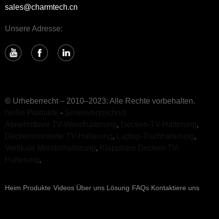
sales@charmtech.cn
Unsere Adresse:
© Urheberrecht – 2010–2023: Alle Rechte vorbehalten.
heiße Produkte
-
Seitenverzeichnis
Abnehmbare TV-Wandhalterung
,
Decken-TV-Halterung
,
Deckenmontierte TV-Halterung
,
Laptop-Tischhalterung
,
Vertikale Monitorhalterung
,
Klappbare Decken-TV-
Halterung
,
Heim
Produkte
Videos
Über uns
Lösung
FAQs
Kontaktiere uns